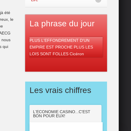
jà été
reux, le
La phrase du jour
ue
 AECG
: nous
PLUS L'EFFONDREMENT D'UN
s qui
EMPIRE EST PROCHE PLUS LES
LOIS SONT FOLLES Cicéron
Les vrais chiffres
L'ECONOMIE CASINO...C'EST
BON POUR EUX!