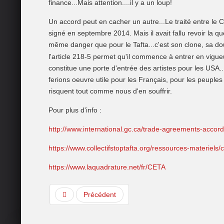
finance...Mais attention....il y a un loup!
Un accord peut en cacher un autre...Le traité entre le 
signé en septembre 2014. Mais il avait fallu revoir la q
même danger que pour le Tafta...c'est son clone, sa dou
l'article 218-5 permet qu'il commence à entrer en vigue
constitue une porte d'entrée des artistes pour les USA
ferions oeuvre utile pour les Français, pour les peuple
risquent tout comme nous d'en souffrir.
Pour plus d'info :
http://www.international.gc.ca/trade-agreements-acco
https://www.collectifstoptafta.org/ressources-materiels/
https://www.laquadrature.net/fr/CETA
Précédent