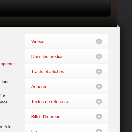
Vidéos
Dans les médias
mprimer
Tracts et affiches
tions,
Adhérer
mme
Textes de référence
 once
Billet d'humeur
é
on à la
Lire