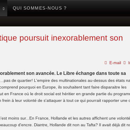
QUI SOMMES-NOUS ?
tique poursuit inexorablement son
E-mail
I
xorablement son avancée. Le Libre échange dans toute sa
...pas de quartier! L'empire des multinationales au-dessus des états na
mprend pourquoi en Europe, ils souhaitent tant faire disparaitre les
tout en France où le droit social est héritier en grande partie du progra
 frein à leur volonté de s'attaquer à tout ce qui pourrait rapporter une
est moins sur...En France, Hollande et les autres affichent une volont
beaucoup d'encre. Diantre, Hollande dit non au Tafta? Il avait déjà dit n