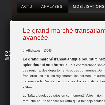
ACTU
ANALYSES
MOBILISATIONS
Le grand marché transatlan
avancée.
Affichages : 13048
23
SEP
Le grand marché transatlantique poursuit ine
splendeur et son horreur
. Tout est marchandisable
des régions, des départements et des communes...On co
frontières, les lois, les règlements, les normes...et sur
national de la Résistance. Tous ces droits constituent un
d'or....
Le Tafta a quelques ratés en ce moment? Voire - rien n'
farouche pour s'opposer au Tafta qui a fait déjà couler 