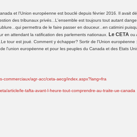
Canada et l'Union européenne est bouclé depuis février 2016. Il avait dé
uestion des tribunaux privés...L'ensemble est toujours tout autant dange
blure...qui permettra de le faire passer en douceur...en catimini puisq
Le CETA
ur en attendant la ratification des parlements nationaux.
ou
...Le tour est joué. Comment y échapper? Sortir de l'Union européenne 
s de l'union européenne et pour les peuples du Canada et des Etats Uni
rds-commerciaux/agr-acc/ceta-aecg/index.aspx?lang=fra
ceta/article/le-tafta-avant-l-heure-tout-comprendre-au-traite-ue-canada