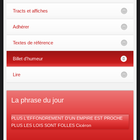
Tracts et affiches
Adhérer
Textes de référence
Billet d'humeur
Lire
La phrase du jour
PLUS L'EFFONDREMENT D'UN EMPIRE EST PROCHE
PLUS LES LOIS SONT FOLLES Cicéron